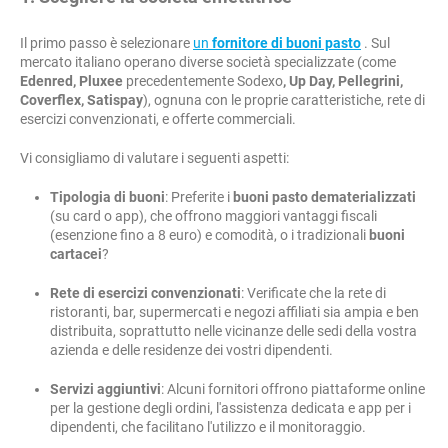
Il primo passo è selezionare
un
fornitore di buoni pasto
. Sul
mercato italiano operano diverse società specializzate (come
Edenred, Pluxee
precedentemente Sodexo
, Up Day, Pellegrini,
Coverflex, Satispay
), ognuna con le proprie caratteristiche, rete di
esercizi convenzionati, e offerte commerciali.
Vi consigliamo di valutare i seguenti aspetti:
Tipologia di buoni
: Preferite i
buoni pasto dematerializzati
(su card o app), che offrono maggiori vantaggi fiscali
(esenzione fino a 8 euro) e comodità, o i tradizionali
buoni
cartacei
?
Rete di esercizi convenzionati
: Verificate che la rete di
ristoranti, bar, supermercati e negozi affiliati sia ampia e ben
distribuita, soprattutto nelle vicinanze delle sedi della vostra
azienda e delle residenze dei vostri dipendenti.
Servizi aggiuntivi
: Alcuni fornitori offrono piattaforme online
per la gestione degli ordini, l'assistenza dedicata e app per i
dipendenti, che facilitano l'utilizzo e il monitoraggio.