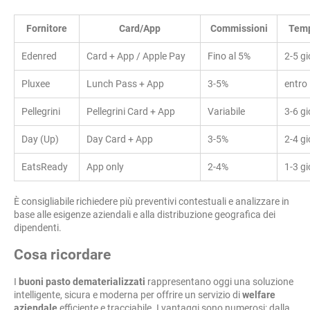
Fornitore
Card/App
Commissioni
Temp
Edenred
Card + App / Apple Pay
Fino al 5%
2-5 gi
Pluxee
Lunch Pass + App
3-5%
entro 
Pellegrini
Pellegrini Card + App
Variabile
3-6 gi
Day (Up)
Day Card + App
3-5%
2-4 gi
EatsReady
App only
2-4%
1-3 gi
È consigliabile richiedere più preventivi contestuali e analizzare in
base alle esigenze aziendali e alla distribuzione geografica dei
dipendenti.
Cosa ricordare
I
buoni pasto dematerializzati
rappresentano oggi una soluzione
intelligente, sicura e moderna per offrire un servizio di
welfare
aziendale
efficiente e tracciabile. I vantaggi sono numerosi: dalla