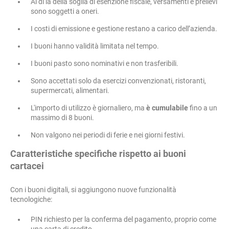
Al di là della soglia di esenzione fiscale, versamenti e prelievi
sono soggetti a oneri.
I costi di emissione e gestione restano a carico dell’azienda.
I buoni hanno validità limitata nel tempo.
I buoni pasto sono nominativi e non trasferibili.
Sono accettati solo da esercizi convenzionati, ristoranti,
supermercati, alimentari.
L'importo di utilizzo è giornaliero, ma
è cumulabile
fino a un
massimo di 8 buoni.
Non valgono nei periodi di ferie e nei giorni festivi.
Caratteristiche specifiche rispetto ai buoni
cartacei
Con i buoni digitali, si aggiungono nuove funzionalità
tecnologiche:
PIN richiesto per la conferma del pagamento, proprio come