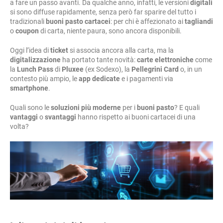
a fare un passo avanti. Da qualche anno, infatti, le versioni
digitali
si sono diffuse rapidamente, senza però far sparire del tutto i
tradizionali
buoni pasto cartacei
: per chi è affezionato ai
tagliandi
o
coupon
di carta, niente paura, sono ancora disponibili.
Oggi l’idea di
ticket
si associa ancora alla carta, ma la
digitalizzazione
ha portato tante novità:
carte elettroniche
come
la
Lunch Pass
di
Pluxee
(ex Sodexo), la
Pellegrini Card
o, in un
contesto più ampio, le
app dedicate
e i pagamenti via
smartphone
.
Quali sono le
soluzioni più moderne
per i
buoni pasto
? E quali
vantaggi
o
svantaggi
hanno rispetto ai buoni cartacei di una
volta?