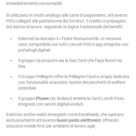
immediatamente consumabili.
Si utilizzano in modo analogo alle carte di pagamento, attraverso
POS collegati alle piattaforme dei fornitori. Il credito è prepagato
dal datore di lavoro, seguendo la logica tradizionale del benefit.
Edenred ha lanciato il «Ticket Restaurant®» in versione
card, compatibile con tutti i circuiti POS e app integrate con
portafogli digitali.
Il gruppo Up propone sia la Day Card che l’app Buoni Up
Day.
Il Gruppo Pellegrini offre la Pellegrini Card e un'app dedicata
con funzionalità avanzate, tipiche dei pacchetti di welfare
aziendale.
Il gruppo
Pluxee
(ex Sodexo) emette la Card Lunch Pass,
integrata con servizi digitali evoluti.
Esistono anche realtà emergenti come EatsReady, che operano
esclusivamente attraverso
buoni pasto elettronici
, offrendo
soluzioni mobile-first per ambienti di lavoro agili.