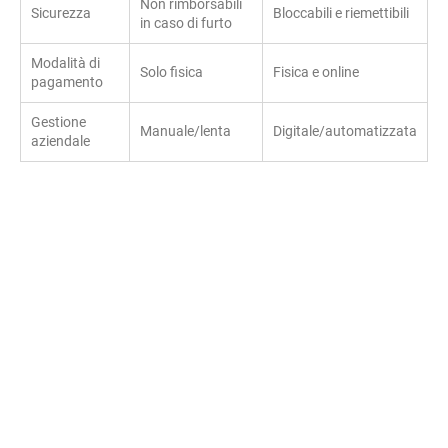
Non rimborsabili
Sicurezza
Bloccabili e riemettibili
in caso di furto
Modalità di
Solo fisica
Fisica e online
pagamento
Gestione
Manuale/lenta
Digitale/automatizzata
aziendale