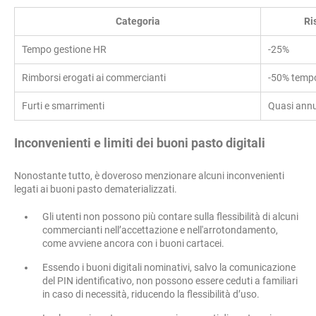
Categoria
Ri
Tempo gestione HR
-25%
Rimborsi erogati ai commercianti
-50% temp
Furti e smarrimenti
Quasi annu
Inconvenienti e limiti dei buoni pasto digitali
Nonostante tutto, è doveroso menzionare alcuni inconvenienti
legati ai buoni pasto dematerializzati.
Gli utenti non possono più contare sulla flessibilità di alcuni
commercianti nell’accettazione e nell'arrotondamento,
come avviene ancora con i buoni cartacei.
Essendo i buoni digitali nominativi, salvo la comunicazione
del PIN identificativo, non possono essere ceduti a familiari
in caso di necessità, riducendo la flessibilità d’uso.