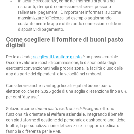
In alcune circostanze, come nei momenti di punta nei
ristoranti, i tempi di connessione al server possono
rallentare i pagamenti. È importante informarsi su come
massimizzare l'efficienza, ad esempio aggiornando
costantemente le app e utilizzando connessioni solide nei
dispositivi di pagamento.
Come scegliere il fornitore di buoni pasto
digitali
Per le aziende,
scegliere il fornitore giusto
è un passo cruciale.
Occorre valutare i costi di commissione, la disponibilità degli
esercenti convenzionati nella propria zona, la facilità d’uso delle
app da parte dei dipendenti e la velocità nei rimborsi.
Considerare anche i vantaggi fiscali legati al buono pasto
elettronico, che nel 2026 gode di una soglia di esenzione fino a 8 €
per ogni "day use".
Soluzioni come i
buoni pasto elettronici di Pellegrini
offrono
funzionalità orientate al
welfare aziendale
, integrando il benefit
con piattaforme di gestione del personale e dashboard analitiche.
Inoltre, la personalizzazione del servizio e il supporto dedicato
fanno la differenza per le PMI.