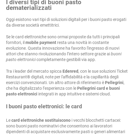
I diversi tipi di buoni pasto
dematerializzati
Oggi esistono vari tipi di soluzioni digitali per i buoni pasto erogati
da diverse società emettitrici.
Se le card elettroniche sono ormai proposte da tutti i principali
fornitori, il
mobile payment
resta una novità in costante
evoluzione. Questa innovazione ha favorito l'ingresso di nuovi
attori che stanno rivoluzionando l’intero settore grazie ai
buoni
pasto elettronici
completamente gestibili via app.
Tra i leader del mercato spicca
Edenred
, con le sue soluzioni Ticket
Restaurant® digitali, note per l'affidabilità e la capillarità degli
esercizi convenzionati. Un altro attore di riferimento è
Pellegrini
,
che ha digitalizzato l’esperienza con le
Pellegrini card e buoni
pasto elettronici
integrati in app intuitive e sistemi cloud.
I buoni pasto elettronici: le card
Le
card elettroniche sostituiscono
i vecchi blocchetti cartacei:
sono buoni pasto nominativi che consentono ai lavoratori
dipendenti di acquistare esclusivamente pasti o generi alimentari