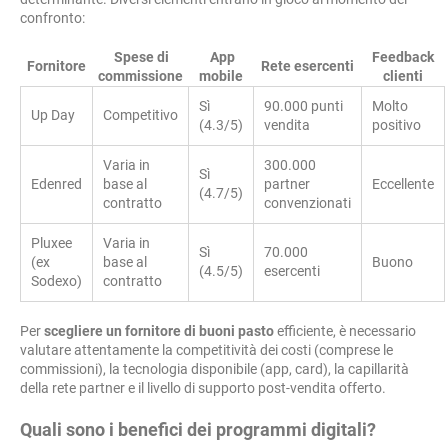
confronto:
Spese di
App
Feedback
Fornitore
Rete esercenti
commissione
mobile
clienti
Sì
90.000 punti
Molto
Up Day
Competitivo
(4.3/5)
vendita
positivo
Varia in
300.000
Sì
Edenred
base al
partner
Eccellente
(4.7/5)
contratto
convenzionati
Pluxee
Varia in
Sì
70.000
(ex
base al
Buono
(4.5/5)
esercenti
Sodexo)
contratto
Per
scegliere un fornitore di buoni pasto
efficiente, è necessario
valutare attentamente la competitività dei costi (comprese le
commissioni), la tecnologia disponibile (app, card), la capillarità
della rete partner e il livello di supporto post-vendita offerto.
Quali sono i benefici dei programmi digitali?