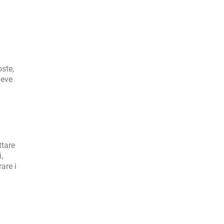
a
oste,
deve
ttare
,
are i