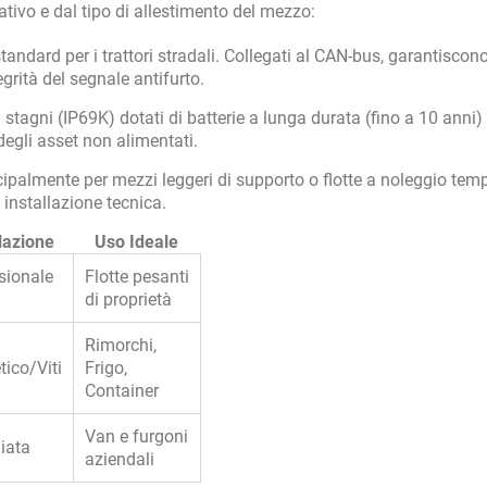
ativo e dal tipo di allestimento del mezzo:
andard per i trattori stradali. Collegati al CAN-bus, garantiscono
egrità del segnale antifurto.
 stagni (IP69K) dotati di batterie a lunga durata (fino a 10 anni)
 degli asset non alimentati.
cipalmente per mezzi leggeri di supporto o flotte a noleggio tem
installazione tecnica.
llazione
Uso Ideale
sionale
Flotte pesanti
di proprietà
Rimorchi,
ico/Viti
Frigo,
Container
Van e furgoni
iata
aziendali