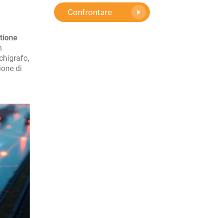
Confrontare
stione
n
chigrafo,
ione di