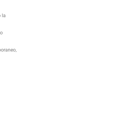
 la
 o
poraneo,