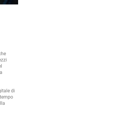
che
ezzi
el
la
itale di
n tempo
lla