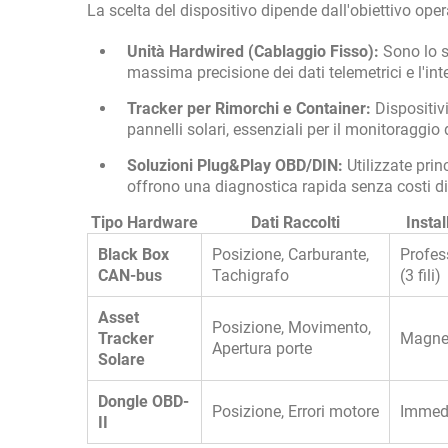
La scelta del dispositivo dipende dall'obiettivo oper
Unità Hardwired (Cablaggio Fisso):
Sono lo st
massima precisione dei dati telemetrici e l'int
Tracker per Rimorchi e Container:
Dispositivi
pannelli solari, essenziali per il monitoraggio
Soluzioni Plug&Play OBD/DIN:
Utilizzate prin
offrono una diagnostica rapida senza costi di 
Tipo Hardware
Dati Raccolti
Insta
Black Box
Posizione, Carburante,
Profes
CAN-bus
Tachigrafo
(3 fili)
Asset
Posizione, Movimento,
Tracker
Magnet
Apertura porte
Solare
Dongle OBD-
Posizione, Errori motore
Immed
II