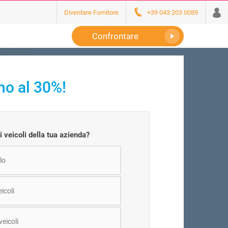
Diventare Fornitore
+39 043 203 0089
Confrontare
ino al 30%!
i veicoli della tua azienda?
lo
eicoli
veicoli