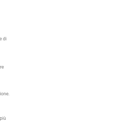
e di
re
ione.
 più