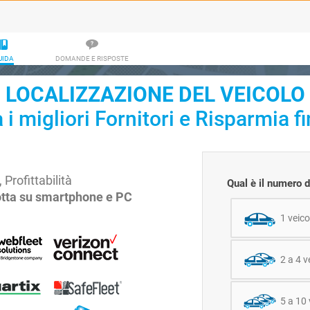
UIDA
DOMANDE E RISPOSTE
LOCALIZZAZIONE DEL VEICOLO
i migliori Fornitori e Risparmia f
 Profittabilità
Qual è il numero d
lotta su smartphone e PC
1 veico
2 a 4 v
5 a 10 