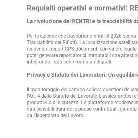
Requisiti operativi e normativi:
La rivoluzione del RENTRI e la tracciabilità dei
Per le aziende che trasportano rifiuti, il 2026 segna
Tracciabilità dei Rifiuti). La localizzazione satellita
rendendo i report GPS documenti con valore legale
poter generare report storici immutabili che attestin
integrando i dati con i formulari digitali.
Privacy e Statuto dei Lavoratori: Un equilibr
Il monitoraggio dei camion solleva questioni delicate 
l'Art. 4 dello Statuto dei Lavoratori, assicurandosi 
produttivi o di sicurezza. Le piattaforme moderne i
dati sensibili durante le pause contrattuali, garan
dall'Ispettorato del Lavoro.