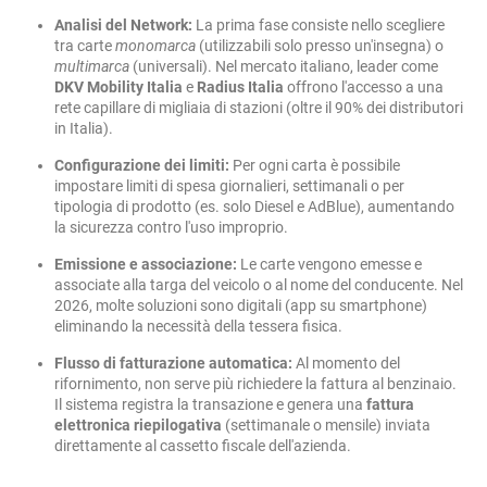
Analisi del Network:
La prima fase consiste nello scegliere
tra carte
monomarca
(utilizzabili solo presso un'insegna) o
multimarca
(universali). Nel mercato italiano, leader come
DKV Mobility Italia
e
Radius Italia
offrono l'accesso a una
rete capillare di migliaia di stazioni (oltre il 90% dei distributori
in Italia).
Configurazione dei limiti:
Per ogni carta è possibile
impostare limiti di spesa giornalieri, settimanali o per
tipologia di prodotto (es. solo Diesel e AdBlue), aumentando
la sicurezza contro l'uso improprio.
Emissione e associazione:
Le carte vengono emesse e
associate alla targa del veicolo o al nome del conducente. Nel
2026, molte soluzioni sono digitali (app su smartphone)
eliminando la necessità della tessera fisica.
Flusso di fatturazione automatica:
Al momento del
rifornimento, non serve più richiedere la fattura al benzinaio.
Il sistema registra la transazione e genera una
fattura
elettronica riepilogativa
(settimanale o mensile) inviata
direttamente al cassetto fiscale dell'azienda.