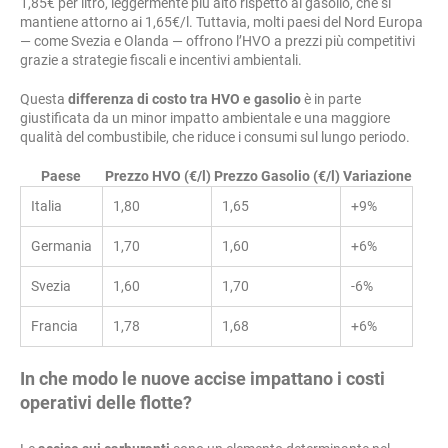
1,85€ per litro, leggermente più alto rispetto al gasolio, che si
mantiene attorno ai 1,65€/l. Tuttavia, molti paesi del Nord Europa
— come Svezia e Olanda — offrono l’HVO a prezzi più competitivi
grazie a strategie fiscali e incentivi ambientali.
Questa
differenza di costo tra HVO e gasolio
è in parte
giustificata da un minor impatto ambientale e una maggiore
qualità del combustibile, che riduce i consumi sul lungo periodo.
Paese
Prezzo HVO (€/l)
Prezzo Gasolio (€/l)
Variazione
Italia
1,80
1,65
+9%
Germania
1,70
1,60
+6%
Svezia
1,60
1,70
-6%
Francia
1,78
1,68
+6%
In che modo le nuove accise impattano i costi
operativi delle flotte?