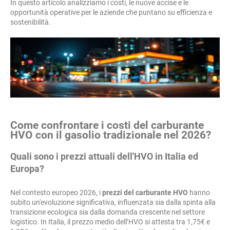
In questo articolo analizziamo i costi, le nuove accise e le
opportunità operative per le aziende che puntano su efficienza e
sostenibilità.
Come confrontare i costi del carburante
HVO con il gasolio tradizionale nel 2026?
Quali sono i prezzi attuali dell'HVO in Italia ed
Europa?
Nel contesto europeo 2026, i
prezzi del carburante HVO
hanno
subito un'evoluzione significativa, influenzata sia dalla spinta alla
transizione ecologica sia dalla domanda crescente nel settore
logistico. In Italia, il prezzo medio dell’HVO si attesta tra 1,75€ e