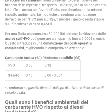
Le
accise sui carburanti
sono un elemento determinante nel
bilancio delle imprese di trasporto. Dal 2026, l’Italia ha aggiornato
le tariffe di accisa per favorire l’adozione di carburanti a minore
impatto ambientale. Le modifiche prevedono una riduzione
dell’accisa per l’HVO pari a 0,12€/l, mentre il gasolio resta stabile
su un'incidenza di circa 0,45€/l.
Per una flotta che consuma 50.000 litri al mese, la
riduzione delle
accise sull’HVO
può generare un risparmio fino a 6.000€ mensili.
Questo si traduce in una
diminuzione dei costi operativi
complessivi
, migliorando la competitività aziendale.
Carburante
Accisa (€/l)
Rimborso possibile (€/l)
HVO
0,33
0,12
Gasolio
0,45
0,00 - 0,08*
*Il rimborso su gasolio dipende dal tipo di utilizzo e dalla classe di
veicolo usata.
Quali sono i benefici ambientali del
carburante HVO rispetto al diesel
tradizionale?