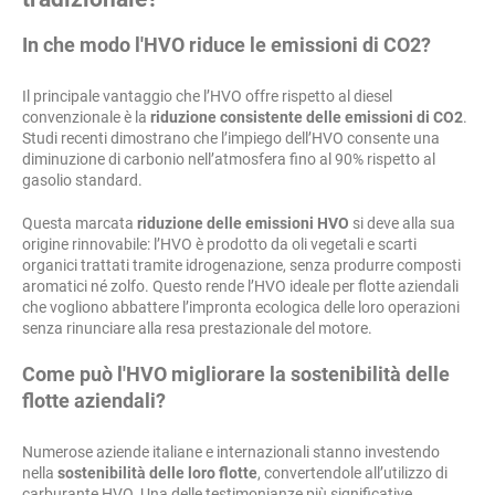
In che modo l'HVO riduce le emissioni di CO2?
Il principale vantaggio che l’HVO offre rispetto al diesel
convenzionale è la
riduzione consistente delle emissioni di CO2
.
Studi recenti dimostrano che l’impiego dell’HVO consente una
diminuzione di carbonio nell’atmosfera fino al 90% rispetto al
gasolio standard.
Questa marcata
riduzione delle emissioni HVO
si deve alla sua
origine rinnovabile: l’HVO è prodotto da oli vegetali e scarti
organici trattati tramite idrogenazione, senza produrre composti
aromatici né zolfo. Questo rende l’HVO ideale per flotte aziendali
che vogliono abbattere l’impronta ecologica delle loro operazioni
senza rinunciare alla resa prestazionale del motore.
Come può l'HVO migliorare la sostenibilità delle
flotte aziendali?
Numerose aziende italiane e internazionali stanno investendo
nella
sostenibilità delle loro flotte
, convertendole all’utilizzo di
carburante HVO. Una delle testimonianze più significative