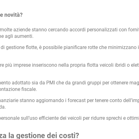
e novità?
molte aziende stanno cercando accordi personalizzati con fornit
one agli aumenti.
di gestione flotte, è possibile pianificare rotte che minimizzano i
 più imprese inseriscono nella propria flotta veicoli ibridi o elett
ento adottato sia da PMI che da grandi gruppi per ottenere mag
ontazione fiscale.
inanziarie stanno aggiornando i forecast per tenere conto dell’im
da.
rsonale sull’uso efficiente dei veicoli per ridurre sprechi e ottim
a la gestione dei costi?