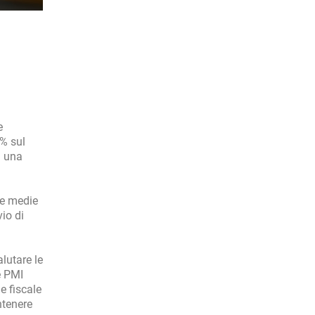
e
8% sul
a una
e e medie
io di
lutare le
e PMI
e fiscale
ntenere