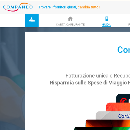
Trovare i fornitori giusti,
cambia tutto !
CARTA CARBURANTE
GUIDA
F
Con
Fatturazione unica e Recuper
Risparmia sulle Spese di Viaggio P