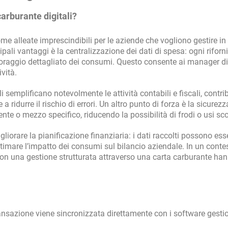
 carburante digitali?
me alleate imprescindibili per le aziende che vogliono gestire i
cipali vantaggi è la centralizzazione dei dati di spesa: ogni rifor
toraggio dettagliato dei consumi. Questo consente ai manager di
vità.
tali semplificano notevolmente le attività contabili e fiscali, contr
 a ridurre il rischio di errori. Un altro punto di forza è la sicurezza
te o mezzo specifico, riducendo la possibilità di frodi o usi scor
liorare la pianificazione finanziaria: i dati raccolti possono ess
 stimare l’impatto dei consumi sul bilancio aziendale. In un contes
con una gestione strutturata attraverso una carta carburante ha
ansazione viene sincronizzata direttamente con i software gestio