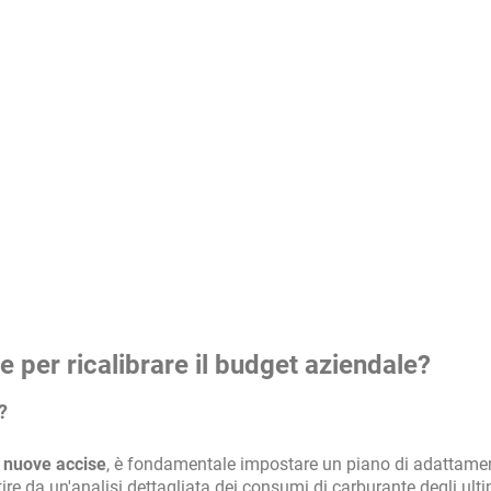
re per ricalibrare il budget aziendale?
?
e nuove accise
, è fondamentale impostare un piano di adattame
ire da un'analisi dettagliata dei consumi di carburante degli ult