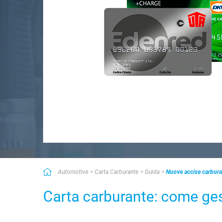
Automotive
Carta Carburante
Guida
Nuove accise carburan
Carta carburante: come gest