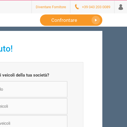
Diventare Fornitore
+39 043 203 0089
Confrontare
uto!
i veicoli della tua società?
lo
eicoli
veicoli