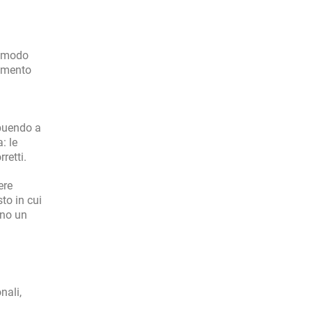
n modo
nimento
ibuendo a
: le
retti.
ere
to in cui
nno un
nali,