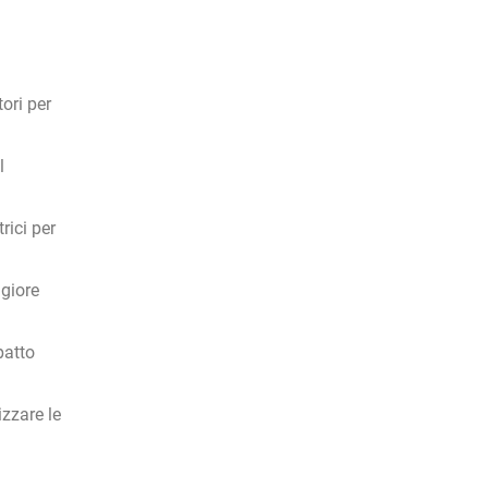
ori per
l
rici per
giore
patto
izzare le