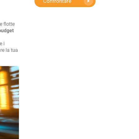
Confrontare
 flotte
 budget
e i
re la tua