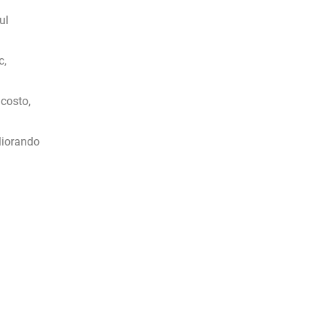
ul
c,
 costo,
gliorando