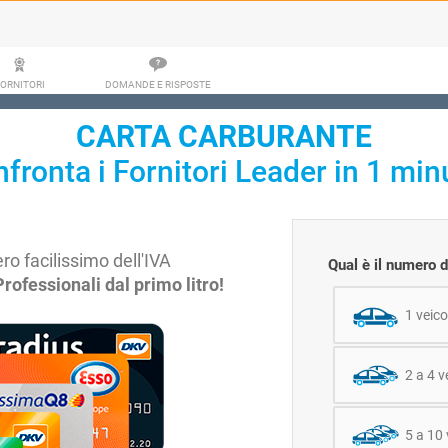
ORNITORI
DOMANDE E RISPOSTE
CARTA CARBURANTE
fronta i Fornitori Leader in 1 min
o facilissimo dell'IVA
Qual è il numero d
rofessionali dal primo litro!
1 veico
2 a 4 v
5 a 10 