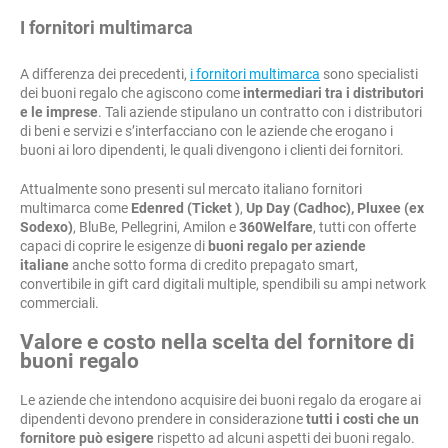
I fornitori multimarca
A differenza dei precedenti,
i fornitori multimarca
sono specialisti
dei buoni regalo che agiscono come
intermediari tra i distributori
e le imprese
. Tali aziende stipulano un contratto con i distributori
di beni e servizi e s’interfacciano con le aziende che erogano i
buoni ai loro dipendenti, le quali divengono i clienti dei fornitori.
Attualmente sono presenti sul mercato italiano fornitori
multimarca come
Edenred (Ticket )
,
Up Day (Cadhoc),
Pluxee (ex
Sodexo)
, BluBe, Pellegrini, Amilon e
360Welfare
, tutti con offerte
capaci di coprire le esigenze di
buoni regalo per aziende
italiane
anche sotto forma di credito prepagato smart,
convertibile in gift card digitali multiple, spendibili su ampi network
commerciali.
Valore e costo nella scelta del fornitore di
buoni regalo
Le aziende che intendono acquisire dei buoni regalo da erogare ai
dipendenti devono prendere in considerazione
tutti i costi che un
fornitore può esigere
rispetto ad alcuni aspetti dei buoni regalo.