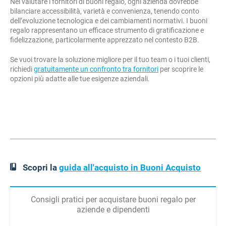
Nel valutare i fornitori di buoni regalo, ogni azienda dovrebbe
bilanciare accessibilità, varietà e convenienza, tenendo conto
dell’evoluzione tecnologica e dei cambiamenti normativi. I buoni
regalo rappresentano un efficace strumento di gratificazione e
fidelizzazione, particolarmente apprezzato nel contesto B2B.
Se vuoi trovare la soluzione migliore per il tuo team o i tuoi clienti,
richiedi
gratuitamente un confronto tra fornitori
per scoprire le
opzioni più adatte alle tue esigenze aziendali.
Scopri la
guida all'acquisto in Buoni Acquisto
Consigli pratici per acquistare buoni regalo per
aziende e dipendenti