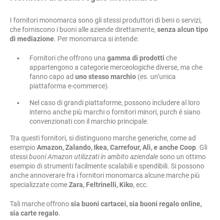
I fornitori monomarca sono gli stessi produttori di beni o servizi,
che forniscono i buoni alle aziende direttamente,
senza alcun tipo
di mediazione
. Per monomarca si intende:
Fornitori che offrono una
gamma di prodotti
che
appartengono a categorie merceologiche diverse, ma che
fanno capo ad
uno stesso marchio
(es. un’unica
piattaforma e-commerce).
Nel caso di grandi piattaforme, possono includere al loro
interno anche più marchi o fornitori minori, purch é siano
convenzionati con il marchio principale.
Tra questi fornitori, si distinguono marche generiche, come ad
esempio
Amazon, Zalando, Ikea, Carrefour, Alì, e anche Coop
. Gli
stessi
buoni Amazon utilizzati in ambito aziendale
sono un ottimo
esempio di strumenti facilmente scalabili e spendibili. Si possono
anche annoverare fra i fornitori monomarca alcune marche più
specializzate come
Zara, Feltrinelli, Kiko
, ecc.
Tali marche offrono
sia buoni cartacei, sia buoni regalo online,
sia carte regalo
.