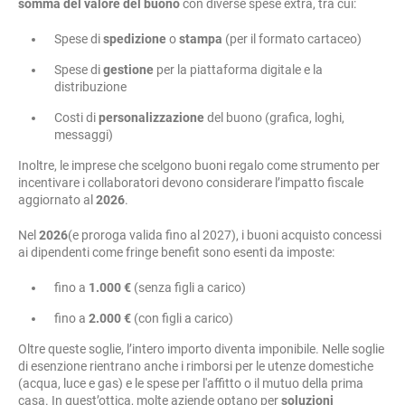
somma del valore del buono
con diverse spese extra, tra cui:
Spese di
spedizione
o
stampa
(per il formato cartaceo)
Spese di
gestione
per la piattaforma digitale e la
distribuzione
Costi di
personalizzazione
del buono (grafica, loghi,
messaggi)
Inoltre, le imprese che scelgono buoni regalo come strumento per
incentivare i collaboratori devono considerare l’impatto fiscale
aggiornato al
2026
.
Nel
2026
(e proroga valida fino al 2027), i buoni acquisto concessi
ai dipendenti come fringe benefit sono esenti da imposte:
fino a
1.000 €
(senza figli a carico)
fino a
2.000 €
(con figli a carico)
Oltre queste soglie, l’intero importo diventa imponibile. Nelle soglie
di esenzione rientrano anche i rimborsi per le utenze domestiche
(acqua, luce e gas) e le spese per l'affitto o il mutuo della prima
casa. In quest’ottica, molte aziende optano per
soluzioni