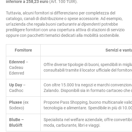
inferiore a 258,23 euro
(Art. 100 TUIR).
Tuttavia, alcuni fornitori si differenziano per completezza del
catalogo, canali di distribuzione o spese accessorie. Ad esempio,
un’azienda che
regala buoni carburante ai dipendenti
potrebbe
prediligere fornitori con una copertura attiva di stazioni di servizio
oppure con pacchetti tematici dedicati alla mobilità sostenibile.
Fornitore
Servizi e vant
Edenred
–
Offre diverse tipologie di buoni, spendibili in mig
Cadeau
consultabili tramite il locator ufficiale del fornitor
Edenred
Up Day
–
Con oltre 15.000 tra negozi e marchi convenzion
Cadhoc
Zalando. Disponibili sia in formato cartaceo che d
Pluxee
(ex
Propone Pass Shopping, buono multicanale valido
Sodexo)
tecnologia e alimentare. Spendibile in più di 10.0
BluBe –
Specialista nel welfare aziendale, offre convertibil
BluGift
moda, carburante, libri e viaggi.