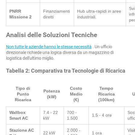
Svi
PNRR
Finanziamenti
Hub ultra-rapidi in aree
inf
Missione 2
diretti
industriali.
pes
Analisi delle Soluzioni Tecniche
Non tutte le aziende hanno le stesse necessità
. Un ufficio
direzionale richiede una logica diversa da un magazzino di
logistica dell'ultimo miglio.
Tabella 2: Comparativa tra Tecnologie di Ricarica
Tipo di
Costo
Tempo
Potenza
Punto
Medio
Ricarica
U
(kW)
Ricarica
(€)
(100km)
Wallbox
7.4 - 22
700 -
Sos
1.5 - 4 ore
Smart AC
kW
1.500
uffic
Stazione AC
2.000 -
Visi
22 kW
1 ora