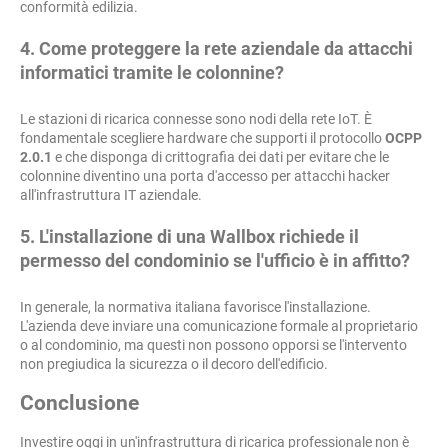
conformità edilizia.
4. Come proteggere la rete aziendale da attacchi
informatici tramite le colonnine?
Le stazioni di ricarica connesse sono nodi della rete IoT. È
fondamentale scegliere hardware che supporti il protocollo
OCPP
2.0.1
e che disponga di crittografia dei dati per evitare che le
colonnine diventino una porta d'accesso per attacchi hacker
all'infrastruttura IT aziendale.
5. L'installazione di una Wallbox richiede il
permesso del condominio se l'ufficio è in affitto?
In generale, la normativa italiana favorisce l'installazione.
L'azienda deve inviare una comunicazione formale al proprietario
o al condominio, ma questi non possono opporsi se l'intervento
non pregiudica la sicurezza o il decoro dell'edificio.
Conclusione
Investire oggi in un'infrastruttura di ricarica professionale non è