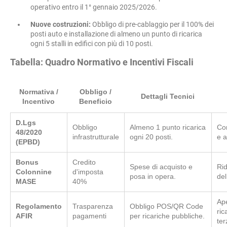
operativo entro il 1° gennaio 2025/2026.
Nuove costruzioni:
Obbligo di pre-cablaggio per il 100% dei
posti auto e installazione di almeno un punto di ricarica
ogni 5 stalli in edifici con più di 10 posti.
Tabella: Quadro Normativo e Incentivi Fiscali
Normativa /
Obbligo /
Dettagli Tecnici
Incentivo
Beneficio
D.Lgs
Obbligo
Almeno 1 punto ricarica
Con
48/2020
infrastrutturale
ogni 20 posti.
e a
(EPBD)
Bonus
Credito
Spese di acquisto e
Rid
Colonnine
d'imposta
posa in opera.
del
MASE
40%
Ape
Regolamento
Trasparenza
Obbligo POS/QR Code
ric
AFIR
pagamenti
per ricariche pubbliche.
ter