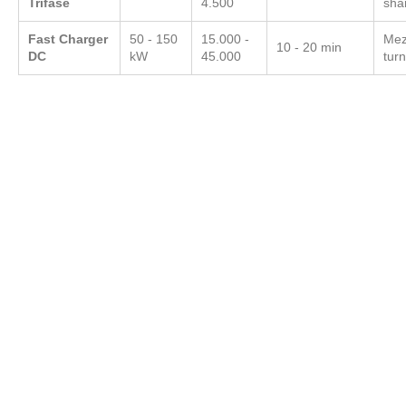
Trifase
4.500
sha
Fast Charger
50 - 150
15.000 -
Mezz
10 - 20 min
DC
kW
45.000
turn