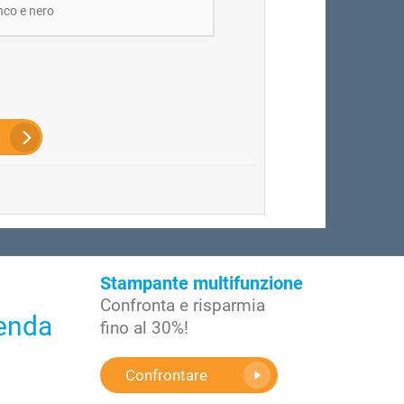
nco e nero
Stampante multifunzione
Confronta e risparmia
ienda
fino al 30%!
Confrontare