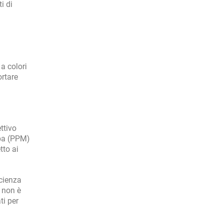
i di
i
a colori
rtare
ettivo
mpa (PPM)
tto ai
icienza
non è
ti per