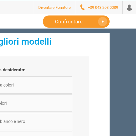
Diventare Fornitore
+39 043 203 0089
Confrontare
liori modelli
 desiderato:
a colori
lori
bianco e nero