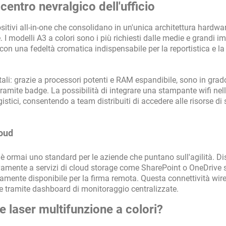
centro nevralgico dell'ufficio
tivi all-in-one che consolidano in un'unica architettura hardwa
. I modelli A3 a colori sono i più richiesti dalle medie e grandi i
on una fedeltà cromatica indispensabile per la reportistica e la
li: grazie a processori potenti e RAM espandibile, sono in grad
 tramite badge. La possibilità di integrare una stampante wifi nell
ogistici, consentendo a team distribuiti di accedere alle risorse d
loud
0 è ormai uno standard per le aziende che puntano sull'agilità. Di
mente a servizi di cloud storage come SharePoint o OneDrive s
tamente disponibile per la firma remota. Questa connettività wir
ne tramite dashboard di monitoraggio centralizzate.
 laser multifunzione a colori?