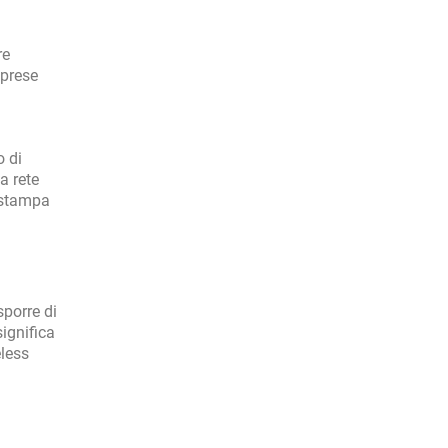
re
mprese
o di
a rete
i stampa
sporre di
ignifica
eless