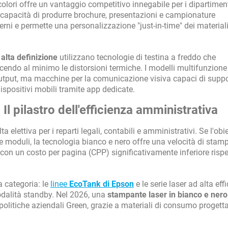
olori offre un vantaggio competitivo innegabile per i dipartiment
La capacità di produrre brochure, presentazioni e campionature
erni e permette una personalizzazione "just-in-time" dei material
 alta definizione
utilizzano tecnologie di testina a freddo che
ucendo al minimo le distorsioni termiche. I modelli multifunzione 
output, ma macchine per la comunicazione visiva capaci di suppo
ispositivi mobili tramite app dedicate.
 pilastro dell'efficienza amministrativa
a elettiva per i reparti legali, contabili e amministrativi. Se l'obi
e e moduli, la tecnologia bianco e nero offre una velocità di sta
 con un costo per pagina (CPP) significativamente inferiore rispe
a categoria: le
linee
EcoTank di Epson
e le serie laser ad alta eff
odalità standby. Nel 2026, una
stampante laser in bianco e nero
olitiche aziendali Green, grazie a materiali di consumo progetta