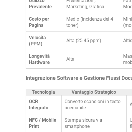
Utilizzo
Presentazioni,
Fatt
Prevalente
Marketing, Grafica
Mod
Costo per
Medio (incidenza dei 4
Min
Pagina
toner)
(mo
Velocità
Alta (25-45 ppm)
Alt
(PPM)
Longevità
Mass
Alta
Hardware
mobi
Integrazione Software e Gestione Flussi Doc
Tecnologia
Vantaggio Strategico
OCR
Converte scansioni in testo
A
Integrato
ricercabile
NFC / Mobile
Stampa sicura via
U
Print
smartphone
f