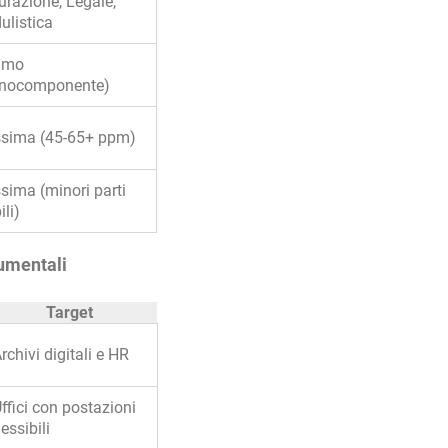
urazione, Legale,
ulistica
imo
nocomponente)
issima (45-65+ ppm)
ima (minori parti
li)
umentali
Target
rchivi digitali e HR
ffici con postazioni
lessibili