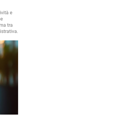
vità e
le
mma tra
strativa.