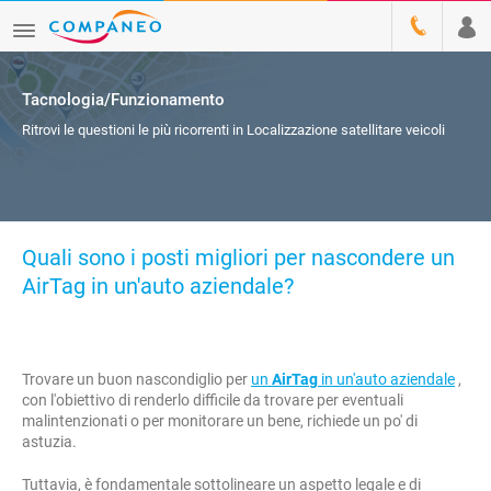
Tacnologia/Funzionamento
Ritrovi le questioni le più ricorrenti in Localizzazione satellitare veicoli
Quali sono i posti migliori per nascondere un
AirTag in un'auto aziendale?
Trovare un buon nascondiglio per
un
AirTag
in un'auto aziendale
,
con l'obiettivo di renderlo difficile da trovare per eventuali
malintenzionati o per monitorare un bene, richiede un po' di
astuzia.
Tuttavia, è fondamentale sottolineare un aspetto legale e di