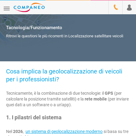
Tacnologia/Funzionamento
Ritrovi le questioni le più ricorrenti in Localizzazione satellitare veicoli
Cosa implica la geolocalizzazione di veicoli
per i professionisti?
Tecnicamente, è la combinazione di due tecnologie: il
GPS
(per
calcolare la posizione tramite satelliti) e la
rete mobile
(per inviare
quei dati a un software o a un'app).
1. I pilastri del sistema
Nel
2026
,
un sistema di geolocalizzazione moderno
si basa su tre