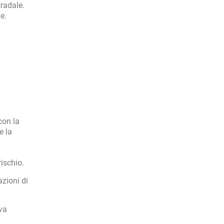
tradale.
e.
con la
e la
rischio.
azioni di
va