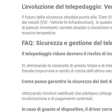
L'evoluzione del telepedaggio: Ver
Il futuro della sicurezza stradale punta alla "Zero V
dei veicoli (V2I - Vehicle to Infrastructure). In ques
di pericoli imminenti, cantieri stradali o condizio
evasive tempestive.
FAQ: Sicurezza e gestione del te
Il telepedaggio riduce davvero il rischio di in
Sì, eliminando la necessità di arresto totale e di i
frenate improvvise e cambi di corsia dell'ultimo se
Come posso garantire la sicurezza dei dati de
Utilizzando fornitori certificati che adottano critto
localizzazione e di pagamento aziendali.
In caso di guasto al dispositivo, il driver corr