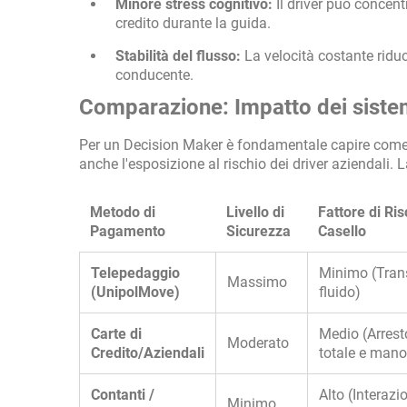
Minore stress cognitivo:
Il driver può concent
credito durante la guida.
Stabilità del flusso:
La velocità costante riduc
conducente.
Comparazione: Impatto dei sistem
Per un Decision Maker è fondamentale capire come l
anche l'esposizione al rischio dei driver aziendali.
Metodo di
Livello di
Fattore di Ris
Pagamento
Sicurezza
Casello
Telepedaggio
Minimo (Tran
Massimo
(UnipolMove)
fluido)
Carte di
Medio (Arrest
Moderato
Credito/Aziendali
totale e mano
Contanti /
Alto (Interazi
Minimo