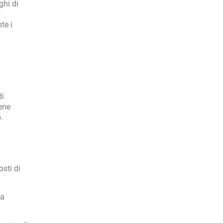
ghi di
l
te i
di
ene
.
osti di
la