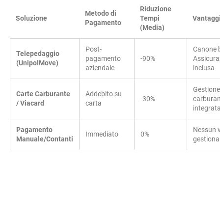
Riduzione
Metodo di
Soluzione
Tempi
Vantagg
Pagamento
(Media)
Post-
Canone 
Telepedaggio
pagamento
-90%
Assicura
(UnipolMove)
aziendale
inclusa
Gestione
Carte Carburante
Addebito su
-30%
carbura
/ Viacard
carta
integrat
Pagamento
Nessun 
Immediato
0%
Manuale/Contanti
gestiona