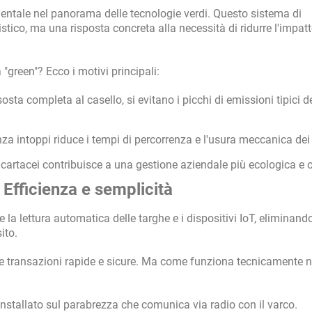
tale nel panorama delle tecnologie verdi. Questo sistema di
tico, ma una risposta concreta alla necessità di ridurre l'impat
"green"? Ecco i motivi principali:
sta completa al casello, si evitano i picchi di emissioni tipici d
a intoppi riduce i tempi di percorrenza e l'usura meccanica dei 
artacei contribuisce a una gestione aziendale più ecologica e o
Efficienza e semplicità
la lettura automatica delle targhe e i dispositivi IoT, eliminando
ito.
 transazioni rapide e sicure. Ma come funziona tecnicamente n
installato sul parabrezza che comunica via radio con il varco.