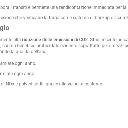
ora i transiti e permette una rendicontazione immediata per la f
isione che verificano la targa come sistema di backup e sicure
ggio
vamente alla
riduzione delle emissioni di CO2
. Studi recenti indi
, con un beneficio ambientale evidente soprattutto per i mezzi p
ando la qualità dell'aria.
armiate ogni anno.
armiate ogni anno.
di NOx e polveri sottili grazie alla velocità costante.