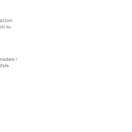
cazioni
osi su
evedere i
ndale.