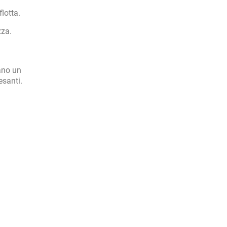
lotta.
zza.
cano un
esanti.