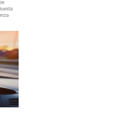
ie
 Questa
ienza