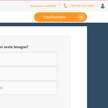
Diventare Fornitore
+39 043 203 0089
Confrontare
ivi avete bisogno?
10