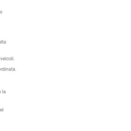
to
ella
veicoli.
rdinata.
 la
el