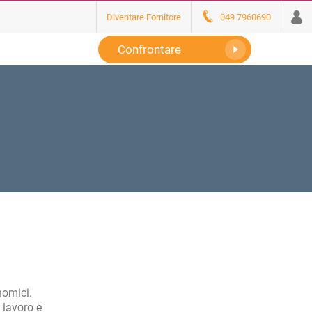
Diventare Fornitore
049 7960690
Confrontare
nomici.
 lavoro e