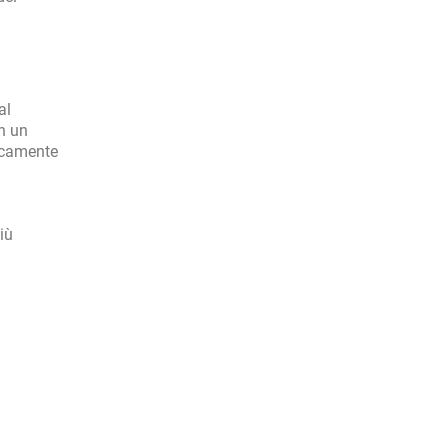
al
in un
ticamente
iù