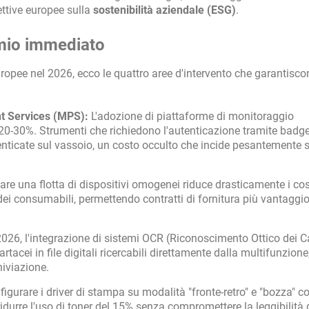
ettive europee sulla
sostenibilità aziendale (ESG)
.
rmio immediato
ropee nel 2026, ecco le quattro aree d'intervento che garantiscon
t Services (MPS):
L'adozione di piattaforme di monitoraggio
el 20-30%. Strumenti che richiedono l'autenticazione tramite badg
enticate sul vassoio, un costo occulto che incide pesantemente s
zare una flotta di dispositivi omogenei riduce drasticamente i cos
ei consumabili, permettendo contratti di fornitura più vantaggio
026, l'integrazione di sistemi OCR (Riconoscimento Ottico dei Ca
acei in file digitali ricercabili direttamente dalla multifunzione
hiviazione.
igurare i driver di stampa su modalità "fronte-retro" e "bozza" 
durre l'uso di toner del 15% senza compromettere la leggibilità 