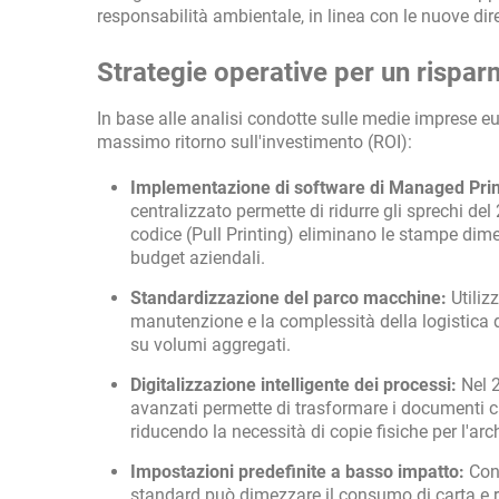
responsabilità ambientale, in linea con le nuove dir
Strategie operative per un rispa
In base alle analisi condotte sulle medie imprese eu
massimo ritorno sull'investimento (ROI):
Implementazione di software di Managed Prin
centralizzato permette di ridurre gli sprechi d
codice (Pull Printing) eliminano le stampe dim
budget aziendali.
Standardizzazione del parco macchine:
Utiliz
manutenzione e la complessità della logistica d
su volumi aggregati.
Digitalizzazione intelligente dei processi:
Nel 2
avanzati permette di trasformare i documenti cart
riducendo la necessità di copie fisiche per l'arc
Impostazioni predefinite a basso impatto:
Conf
standard può dimezzare il consumo di carta e ri