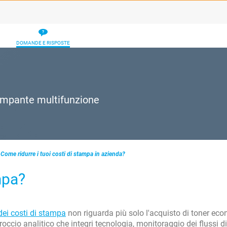
DOMANDE E RISPOSTE
Stampante multifunzione
Come ridurre i tuoi costi di stampa in azienda?
mpa?
dei costi di stampa
non riguarda più solo l'acquisto di toner eco
ccio analitico che integri tecnologia, monitoraggio dei flussi di