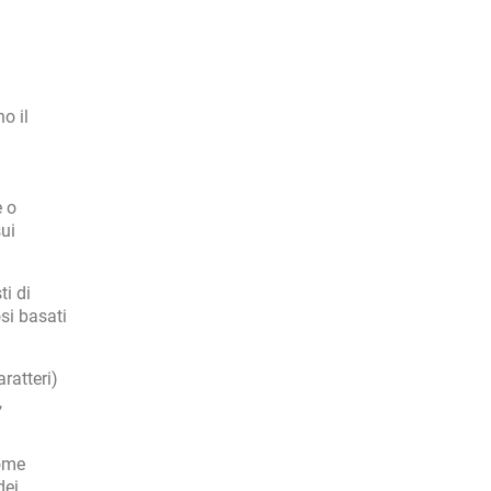
o il
e o
ui
ti di
si basati
ratteri)
,
come
dei