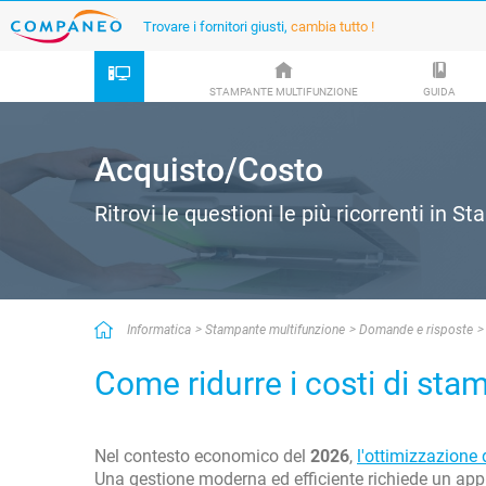
Trovare i fornitori giusti,
cambia tutto !
STAMPANTE MULTIFUNZIONE
GUIDA
Acquisto/Costo
Ritrovi le questioni le più ricorrenti in 
Informatica
Stampante multifunzione
Domande e risposte
Come ridurre i costi di sta
Nel contesto economico del
2026
,
l'ottimizzazione 
Una gestione moderna ed efficiente richiede un appro