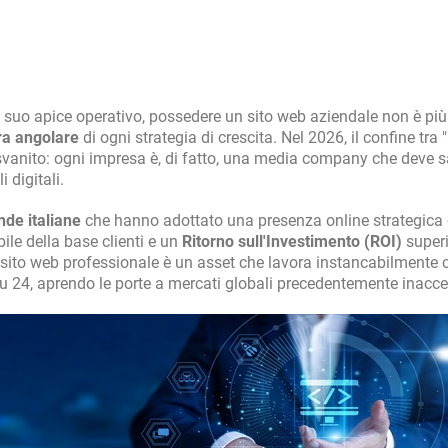
l suo apice operativo, possedere un sito web aziendale non è più
ra angolare
di ogni strategia di crescita. Nel 2026, il confine tra
e svanito: ogni impresa è, di fatto, una media company che deve 
 digitali.
nde italiane
che hanno adottato una presenza online strategica 
le della base clienti e un
Ritorno sull'Investimento (ROI)
superi
n sito web professionale è un asset che lavora instancabilmente
u 24, aprendo le porte a mercati globali precedentemente inacces