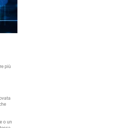
re più
rovata
che
e o un
stessa