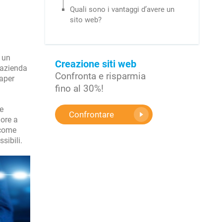
Quali sono i vantaggi d’avere un
sito web?
 un
Creazione siti web
 "azienda
Confronta e risparmia
saper
fino al 30%!
e
Confrontare
ore a
 come
sibili.