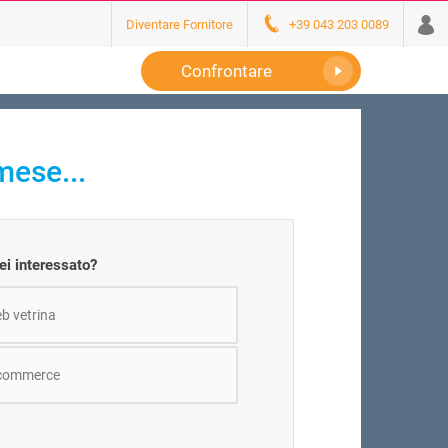
Diventare Fornitore
+39 043 203 0089
Confrontare
mese...
ei interessato?
b vetrina
-commerce