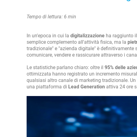
Tempo di lettura: 6 min
In un'epoca in cui la
digitalizzazione
ha raggiunto i
semplice complemento all'attività fisica, ma la
piet
tradizionale" e "azienda digitale" è definitivament
comunicare, vendere e rassicurare attraverso i canali
Le statistiche parlano chiaro: oltre il
95% delle azie
ottimizzata hanno registrato un incremento misurabi
qualsiasi altro canale di marketing tradizionale. U
una piattaforma di
Lead Generation
attiva 24 ore s