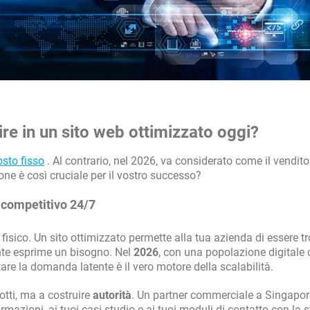
ire in un sito web ottimizzato oggi?
osto fisso
. Al contrario, nel 2026, va considerato come il vendito
ne è così cruciale per il vostro successo?
o competitivo 24/7
 fisico. Un sito ottimizzato permette alla tua azienda di essere t
nte esprime un bisogno. Nel
2026
, con una popolazione digitale 
ettare la domanda latente è il vero motore della scalabilità.
otti, ma a costruire
autorità
. Un partner commerciale a Singapor
rmazioni, ai tuoi casi studio e ai tuoi moduli di contatto con la 