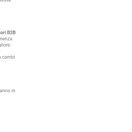
sori B2B
erienza
liore.
 a cambi
'anno in