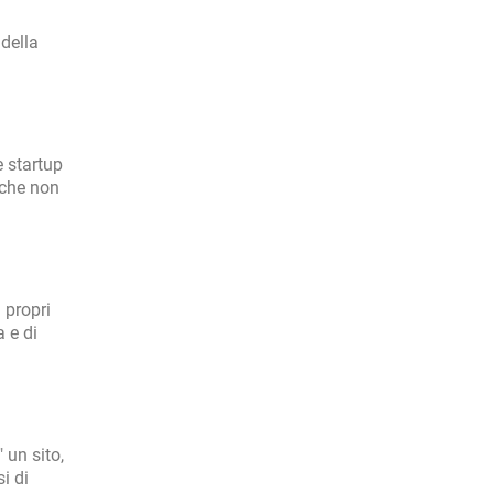
 della
e startup
a che non
 propri
a e di
 un sito,
i di