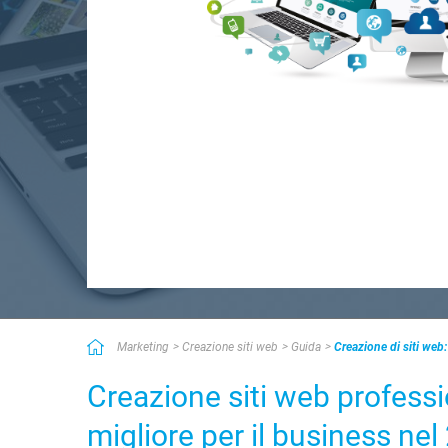
Marketing
Creazione siti web
Guida
Creazione di siti web
Creazione siti web professi
migliore per il business ne