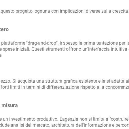
e questo progetto, ognuna con implicazioni diverse sulla crescita
zero
 piattaforme "drag-and-drop", è spesso la prima tentazione per l
e spese iniziali. Questi strumenti offrono un'interfaccia intuitiv
e.
zzo. Si acquista una struttura grafica esistente e la si adatta ai
rti limiti in termini di differenziazione rispetto alla concorrenz
u misura
 un investimento produttivo. L'agenzia non si limita a "costruire"
ude analisi del mercato, architettura dell'informazione e percors