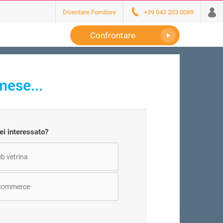
Diventare Fornitore
+39 043 203 0089
Confrontare
mese...
ei interessato?
b vetrina
-commerce