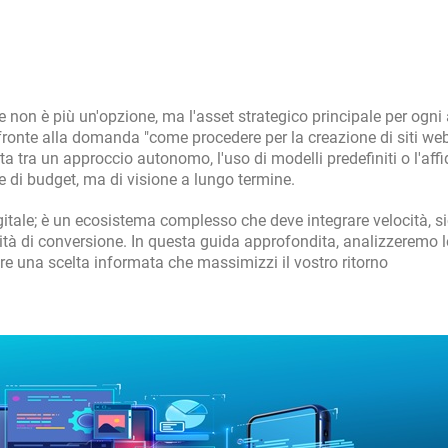
e non è più un'opzione, ma l'asset strategico principale per ogni
i fronte alla domanda "come procedere per la creazione di siti web
lta tra un approccio autonomo, l'uso di modelli predefiniti o l'af
 di budget, ma di visione a lungo termine.
gitale; è un ecosistema complesso che deve integrare velocità, s
cità di conversione. In questa guida approfondita, analizzeremo l
are una scelta informata che massimizzi il vostro ritorno