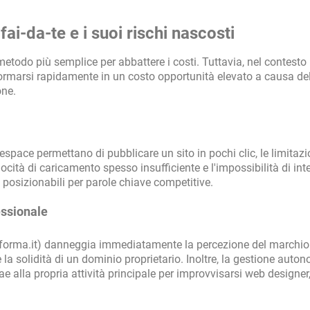
fai-da-te e i suoi rischi nascosti
metodo più semplice per abbattere i costi. Tuttavia, nel contesto
sformarsi rapidamente in un costo opportunità elevato a causa de
one.
ace permettano di pubblicare un sito in pochi clic, le limitazi
elocità di caricamento spesso insufficiente e l'impossibilità di int
e posizionabili per parole chiave competitive.
essionale
aforma.it) danneggia immediatamente la percezione del marchio
a solidità di un dominio proprietario. Inoltre, la gestione auto
ae alla propria attività principale per improvvisarsi web designe