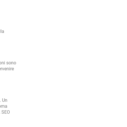
lla
oni sono
ervenire
. Un
noma
r, SEO