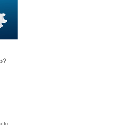
eb?
atto