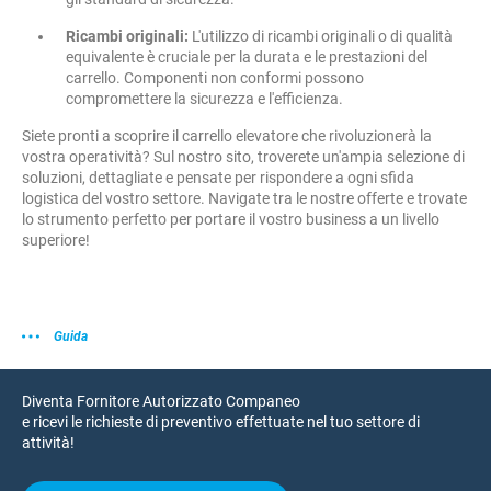
Ricambi originali:
L'utilizzo di ricambi originali o di qualità
equivalente è cruciale per la durata e le prestazioni del
carrello. Componenti non conformi possono
compromettere la sicurezza e l'efficienza.
Siete pronti a scoprire il carrello elevatore che rivoluzionerà la
vostra operatività? Sul nostro sito, troverete un'ampia selezione di
soluzioni, dettagliate e pensate per rispondere a ogni sfida
logistica del vostro settore. Navigate tra le nostre offerte e trovate
lo strumento perfetto per portare il vostro business a un livello
superiore!
Guida
Diventa Fornitore Autorizzato Companeo
e ricevi le richieste di preventivo effettuate nel tuo settore di
attività!