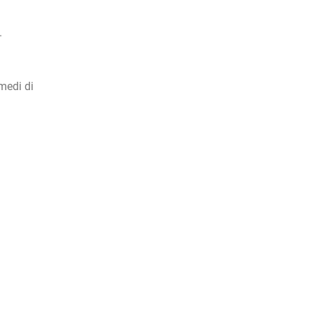
.
medi di