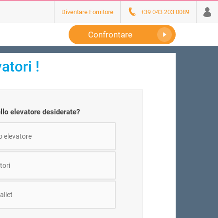
Diventare Fornitore
+39 043 203 0089
Confrontare
atori !
ello elevatore desiderate?
o elevatore
tori
allet