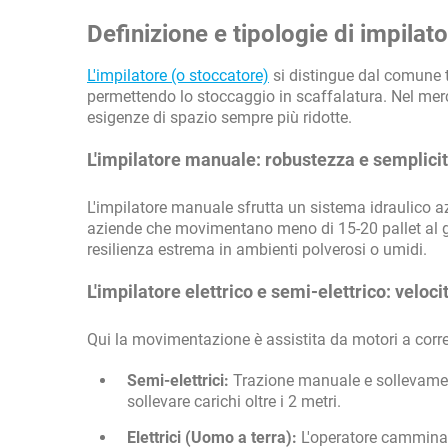
Definizione e tipologie di impilat
L'impilatore (o stoccatore)
si distingue dal comune tr
permettendo lo stoccaggio in scaffalatura. Nel merc
esigenze di spazio sempre più ridotte.
L'impilatore manuale: robustezza e semplici
L'impilatore manuale sfrutta un sistema idraulico a
aziende che movimentano meno di 15-20 pallet al 
resilienza estrema in ambienti polverosi o umidi.
L'impilatore elettrico e semi-elettrico: veloci
Qui la movimentazione è assistita da motori a corren
Semi-elettrici:
Trazione manuale e sollevamen
sollevare carichi oltre i 2 metri.
Elettrici (Uomo a terra):
L'operatore cammina a 