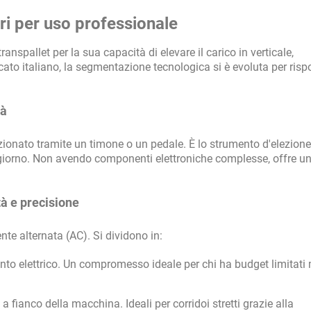
ori per uso professionale
anspallet per la sua capacità di elevare il carico in verticale,
ato italiano, la segmentazione tecnologica si è evoluta per risp
tà
zionato tramite un timone o un pedale. È lo strumento d'elezione
giorno. Non avendo componenti elettroniche complesse, offre u
tà e precisione
te alternata (AC). Si dividono in:
to elettrico. Un compromesso ideale per chi ha budget limitati
fianco della macchina. Ideali per corridoi stretti grazie alla