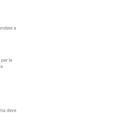
ondere a
 per le
na
 ma deve