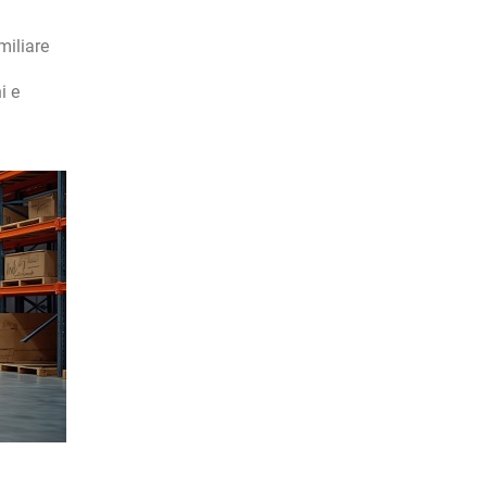
miliare
i e