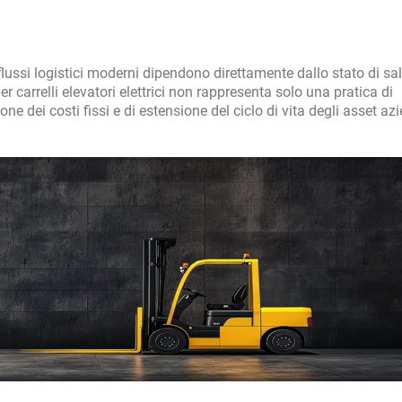
 flussi logistici moderni dipendono direttamente dallo stato di sal
r carrelli elevatori elettrici non rappresenta solo una pratica di
 dei costi fissi e di estensione del ciclo di vita degli asset azi