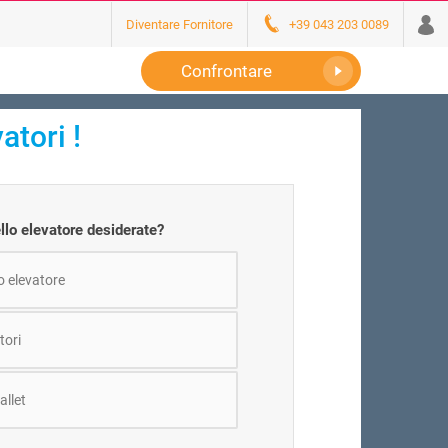
Diventare Fornitore
+39 043 203 0089
Confrontare
atori !
ello elevatore desiderate?
o elevatore
tori
allet