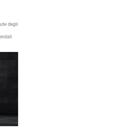
ute degli
endali