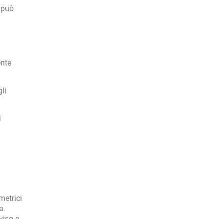
 può
ente
li
i
metrici
a.
viso e