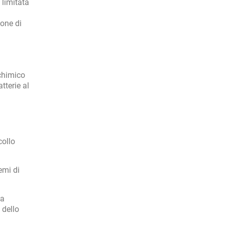
 limitata
ione di
chimico
tterie al
collo
emi di
ia
 dello