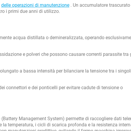
a
delle operazioni di manutenzione
. Un accumulatore trascurato
o i primi due anni di utilizzo.
amente acqua distillata o demineralizzata, operando esclusivam
ssidazione e polveri che possono causare correnti parassite tra g
olungato a bassa intensità per bilanciare la tensione tra i singol
 dei connettori e dei ponticelli per evitare cadute di tensione o
co (Battery Management System) permette di raccogliere dati tele
la temperatura, i cicli di scarica profonda e la resistenza intern
re con manutenzioni predittive, evitando il fermo macchina improv