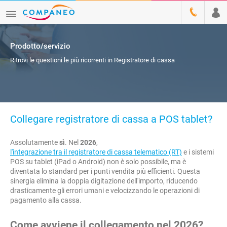
Prodotto/servizio
Ritrovi le questioni le più ricorrenti in Registratore di cassa
Collegare registratore di cassa a POS tablet?
Assolutamente
sì
. Nel
2026
,
l'integrazione tra il registratore di cassa telematico (RT)
e i sistemi
POS su tablet (iPad o Android) non è solo possibile, ma è
diventata lo standard per i punti vendita più efficienti. Questa
sinergia elimina la doppia digitazione dell'importo, riducendo
drasticamente gli errori umani e velocizzando le operazioni di
pagamento alla cassa.
Come avviene il collegamento nel 2026?