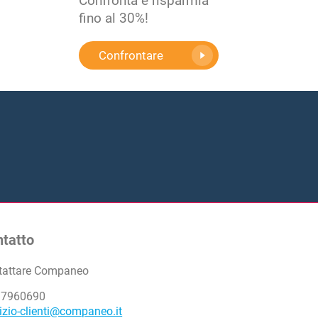
Confronta e risparmia
fino al 30%!
Confrontare
tatto
tattare Companeo
 7960690
izio-clienti@companeo.it