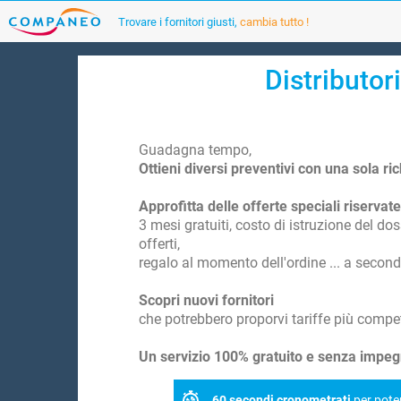
Trovare i fornitori giusti,
cambia tutto !
Distributori
Guadagna tempo,
Ottieni diversi preventivi con una sola ri
Approfitta delle offerte speciali riservate
3 mesi gratuiti, costo di istruzione del doss
offerti,
regalo al momento dell'ordine ... a second
Scopri nuovi fornitori
che potrebbero proporvi tariffe più competi
Un servizio 100% gratuito e senza impegno 
60 secondi cronometrati
per poter