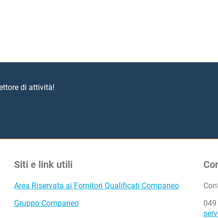
mette di interagire rapidamente.
ttore di attività!
Siti e link utili
Con
Area Riservata ai Fornitori Qualificati Companeo
Con
Gruppo Companeo
049
serv