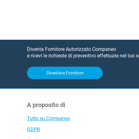
del settore che ti interessa. Quando si ha poco tempo, questo per
Diventa Fornitore Autorizzato Companeo
e ricevi le richieste di preventivo effettuate nel tuo se
Diventare Fornitore
A proposito di
Tutto su Companeo
GDPR