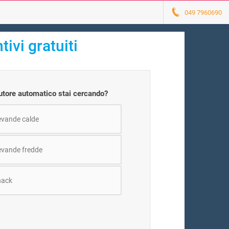
049 7960690
tivi gratuiti
butore automatico stai cercando?
bevande calde
bevande fredde
nack