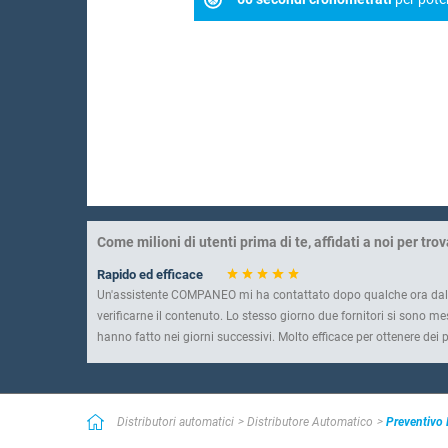
Come milioni di utenti prima di te, affidati a noi per trova
Rapido ed efficace
Un'assistente COMPANEO mi ha contattato dopo qualche ora dall'i
verificarne il contenuto. Lo stesso giorno due fornitori si sono mes
hanno fatto nei giorni successivi. Molto efficace per ottenere dei p
Un servizio da non perdere
Un’ottima selezione di aziende. Rapidità ed efficacia assicurate.
Semplice ed efficiente
Distributori automatici
Distributore Automatico
Preventivo
Un buon servizio, utile quando non si ha tempo! Un ottimo servizio