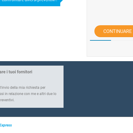
CONTINUARE
re i tuoi fornitori
nvio della mia richiesta per
si in relazione con me e altri due lo
reventivi.
 Express
 che mette in relazione con i fornitori