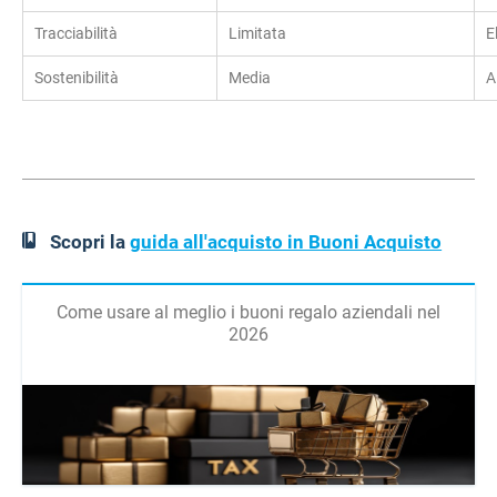
Tracciabilità
Limitata
E
Sostenibilità
Media
A
Scopri la
guida all'acquisto in Buoni Acquisto
Come usare al meglio i buoni regalo aziendali nel
2026