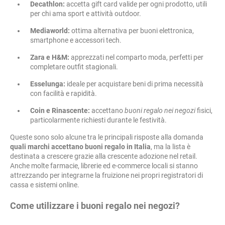
Decathlon:
accetta gift card valide per ogni prodotto, utili
per chi ama sport e attività outdoor.
Mediaworld:
ottima alternativa per buoni elettronica,
smartphone e accessori tech.
Zara e H&M:
apprezzati nel comparto moda, perfetti per
completare outfit stagionali.
Esselunga:
ideale per acquistare beni di prima necessità
con facilità e rapidità.
Coin e Rinascente:
accettano
buoni regalo nei negozi
fisici,
particolarmente richiesti durante le festività.
Queste sono solo alcune tra le principali risposte alla domanda
quali marchi accettano buoni regalo in Italia
, ma la lista è
destinata a crescere grazie alla crescente adozione nel retail.
Anche molte farmacie, librerie ed e-commerce locali si stanno
attrezzando per integrarne la fruizione nei propri registratori di
cassa e sistemi online.
Come utilizzare i buoni regalo nei negozi?