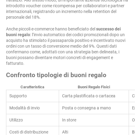
natalizio. Allo stesso modo, un’importante azienda tecnologica ha
introdotto voucher come ricompensa per collaboratori e partner
internazionali, registrando un incremento nella retention del
personale del 18%.
Anche piccoli e-commerce hanno beneficiato del
successo dei
buoni regalo
: l’invio automatico dei codici promozionali dopo un
acquisto ha stimolato il passaparola positivo e incentivato nuovi
ordini con un tasso di conversione medio del 9%. Questi dati
confermano come, adottati con una strategia ben delineata, i
buoni possano diventare motori concreti di engagement e
fatturato.
Confronto tipologie di buoni regalo
Caratteristica
Buoni Regalo Fisici
Supporto
Carta plastificata o cartacea
C
Modalità di invio
Posta o consegna a mano
E
Utilizzo
In store
O
Costi di distribuzione
Alti
B