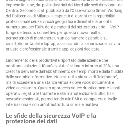
imprese italiane, dai poli industriali del Nord alle sedi direzionali del
Centro. Secondo i dati pubblicati dall'Osservatorio Smart Working
del Politecnico di Milano, la capacità di garantire la reperibilità
professionale senza vincoli geografici è diventata la priorità
numero uno per l'80% dei dipendenti del settore terziario. Il VoIP
funge da tessuto connettivo per questa nuova realtà,
permettendo di mantenere un unico numero aziendale su
smartphone, tablet e laptop, assicurando la separazione tra vita
privata e professionale tramite applicazioni dedicate.
L'incremento della produttività riportato dalle aziende che
adottano soluzioni UCaaS evolute è stimato intorno al 20%, una
crescita derivante dall'abbattimento dei tempi morti e dalla fluidità
dello scambio informativo. Non si tratta più solo di "telefonare",
ma di accedere a una stanza virtuale dove voce, documenti e
video coesistono. Questo approccio riduce drasticamente i costi
operativi legati alle trasferte e alla manutenzione di uffici fisici
sovradimensionati, permettendo alle PMI di competere a livello
internazionale con un'infrastruttura snella e reattiva.
Le sfide della sicurezza VoIP e la
protezione dei dati