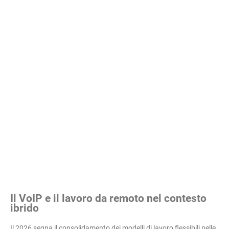
Il VoIP e il lavoro da remoto nel contesto
ibrido
Il 2026 segna il consolidamento dei modelli di lavoro flessibili nelle