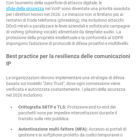
Con l'aumento della superficie di attacco digitale, le
sfide della sicurezza
nel VoIP sono diventate una priorità assoluta
per i direttori tecnici nel 2026. Le minacce non si limitano più ai
tentativi di frode telefonica (phreaking), ma includono attacchi
DDoS mirati a paralizzare le linee aziendali e sofisticate campagne
di vishing (phishing vocale) alimentate da deepfake audio. La
protezione della proprietà intellettuale e la conformità al GDPR
impongono l'adozione di protocolli di difesa proattivi e multilivello.
Best practice per la resilienza delle comunicazioni
IP
Le organizzazioni devono implementare una strategia di difesa
basata sul modello "Zero Trust", dove ogni connessione viene
verificata e autorizzata costantemente. I pilastri della sicurezza
nel 2026 includono:
Crittografia SRTP e TLS:
Protezione end-to-end dei
pacchetti voce per impedire intercettazioni durante il
transito sulla rete pubblica.
Autenticazione multi-fattore (MFA):
Accesso ai portali di
gestione e ai softphone protetto da codici temporanei o