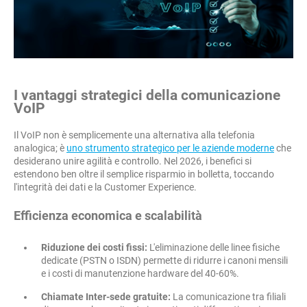
I vantaggi strategici della comunicazione
VoIP
Il VoIP non è semplicemente una alternativa alla telefonia
analogica; è
uno strumento strategico per le aziende moderne
che
desiderano unire agilità e controllo. Nel 2026, i benefici si
estendono ben oltre il semplice risparmio in bolletta, toccando
l'integrità dei dati e la Customer Experience.
Efficienza economica e scalabilità
Riduzione dei costi fissi:
L'eliminazione delle linee fisiche
dedicate (PSTN o ISDN) permette di ridurre i canoni mensili
e i costi di manutenzione hardware del 40-60%.
Chiamate Inter-sede gratuite:
La comunicazione tra filiali