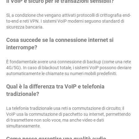
Il VoIP è sicuro per le transazioni sensibili?
Sì, a condizione che vengano attivati protocolli di crittografia end-
to-end e reti VPN. I sistemi VoIP moderni seguono standard di
sicurezza bancaria.
Cosa succede se la connessione internet si
interrompe?
È fondamentale avere una connessione di backup (come una rete
4G/5G). In caso di blackout totale, i sistemi VoIP possono deviare
automaticamente le chiamate su numeri mobili predefiniti.
Qual è la differenza tra VoIP e telefonia
tradizionale?
La telefonia tradizionale usa reti a commutazione di circuito; il
VoIP usa la commutazione di pacchetto su internet, permettendo
di trasmettere non solo voce, ma anche video e dati
simultaneamente.
Come posso garantire una qualità audio