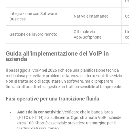
tr
Integrazione con Software
Nativa e istantanea
Co
Business
Ottimale via
Li
Gestione del lavoro remoto
App/Softphone
co
Guida all'implementazione del VoIP in
azienda
Il passaggio al VoIP nel 2026 richiede una pianificazione tecnica
meticolosa per evitare problemi di latenza o interruzioni di servizio.
Non si tratta solo di acquistare un software, ma di preparare
l'infrastruttura di rete a gestire un traffico sensibile al tempo reale.
Fasi operative per una transizione fluida
Audit della connettività:
Verificare che la banda larga
(FTTC o FTTH) sia sufficiente. Ogni chiamata VoIP richiede
circa 100 Kbps; è essenziale prevedere un margine per il
traffico dati simultaneo.